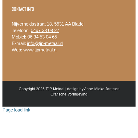
CONTACT INFO
Nijverheidsstraat 18, 5531 AA Bladel
Telefoon:
0497 38 08 27
Mobiel:
06 34 53 04 65
E-mail:
info@tjp-metaal.nl
Web:
www.tjpmetaal.nl
Copyright 2026 TJP Metaal | design by Anne-Mieke Janssen
Grafische Vormgeving
Page load link